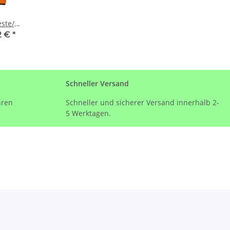
ste/
e
2 €
*
öße S-
Schneller Versand
hren
Schneller und sicherer Versand innerhalb 2-
5 Werktagen.