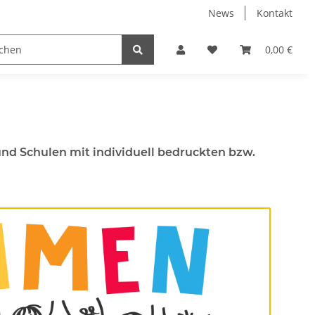
News
Kontakt
en für Erwachsene
mit Wunschdruck
Taschen
0,00 €
T
nd Schulen mit individuell bedruckten bzw.