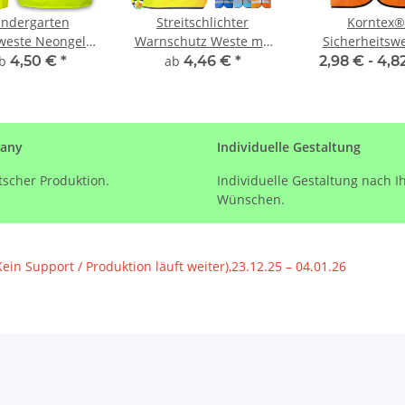
indergarten
Streitschlichter
Korntex®
este Neongelb
Warnschutz Weste mit
Sicherheitswe
go Aufdruck viele
Schulnamen Aufdruck
Warnwest
ab
4,50 €
*
ab
4,46 €
*
2,98 € -
4,8
ruckflächen
Gelb/Orange gr
Sponsoring
5XL
many
Individuelle Gestaltung
scher Produktion.
Individuelle Gestaltung nach I
Wünschen.
Kein Support / Produktion läuft weiter),23.12.25 – 04.01.26