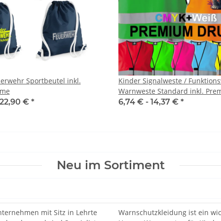
erwehr Sportbeutel inkl.
Kinder Signalweste / Funktions
ame
Warnweste Standard inkl. Premium
CMYK + weiß druck
22,90 €
*
6,74 € -
14,37 €
*
Neu im Sortiment
nternehmen mit Sitz in Lehrte
Warnschutzkleidung ist ein wic