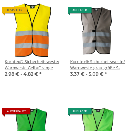
BESTSELLER
AUF LAGER
Korntex® Sicherheitsweste/
Korntex® Sicherheitsweste/
Warnweste Gelb/Orange
Warnweste grau größe S-
größe S-5XL
5XL
2,98 € -
4,82 €
*
3,37 € -
5,09 €
*
AUSVERKAUFT
AUF LAGER