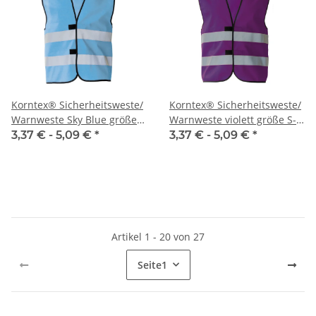
Korntex® Sicherheitsweste/
Korntex® Sicherheitsweste/
Warnweste Sky Blue größe
Warnweste violett größe S-
S-5XL
5XL
3,37 € -
5,09 €
*
3,37 € -
5,09 €
*
Artikel 1 - 20 von 27
Seite
1