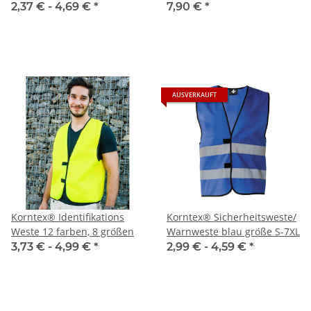
Grössen
2,37 € -
4,69 €
*
7,90 €
*
AUSVERKAUFT
Korntex® Identifikations
Korntex® Sicherheitsweste/
Weste 12 farben, 8 größen
Warnweste blau größe S-7XL
3,73 € -
4,99 €
*
2,99 € -
4,59 €
*