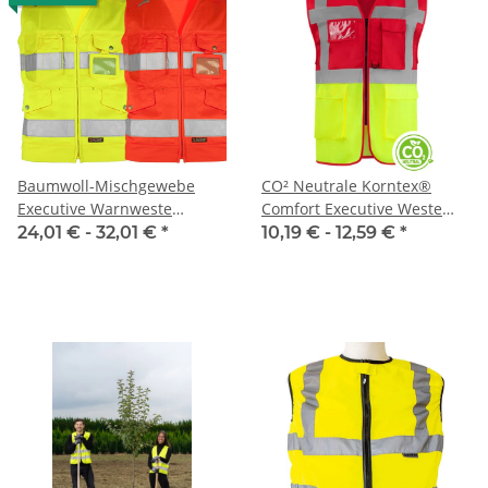
Baumwoll-Mischgewebe
CO² Neutrale Korntex®
Executive Warnweste
Comfort Executive Weste
MASTER S-3XL
HAMBURG in 8 Größen
24,01 € -
32,01 €
*
10,19 € -
12,59 €
*