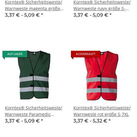
Korntex® Sicherheitsweste/
Korntex® Sicherheitsweste/
Warnweste magenta größe
Warnweste navy größe S-
S-5XL
5XL
3,37 € -
5,09 €
*
3,37 € -
5,09 €
*
AUF LAGER
AUSVERKAUFT
Korntex® Sicherheitsweste/
Korntex® Sicherheitsweste/
Warnweste Paramedic
Warnweste rot größe S-7XL
Green größe S-5XL
3,37 € -
5,09 €
*
3,37 € -
5,32 €
*