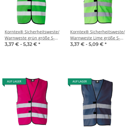
Korntex® Sicherheitsweste/
Korntex® Sicherheitsweste/
Warnweste grün größe S-
Warnweste Lime größe S-
7XL
5XL
3,37 € -
5,32 €
*
3,37 € -
5,09 €
*
AUF LAGER
AUF LAGER