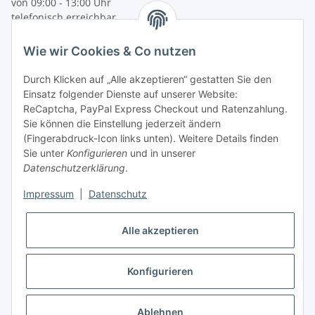
von 09:00 - 13:00 Uhr
telefonisch erreichbar
Tel: +49 (0) 5132 5027903
Wie wir Cookies & Co nutzen
Fax: +49 (0) 5132 8230693
E-Mail:
mail@kinder-warnwesten.de
Durch Klicken auf „Alle akzeptieren“ gestatten Sie den
Einsatz folgender Dienste auf unserer Website:
ReCaptcha, PayPal Express Checkout und Ratenzahlung.
Sie können die Einstellung jederzeit ändern
(Fingerabdruck-Icon links unten). Weitere Details finden
Sie unter
Konfigurieren
und in unserer
Datenschutzerklärung
.
Impressum
|
Datenschutz
Vertrag widerrufen
Alle akzeptieren
Konfigurieren
* Alle Preise inkl. gesetzlicher USt., zzgl.
Versand
Ablehnen