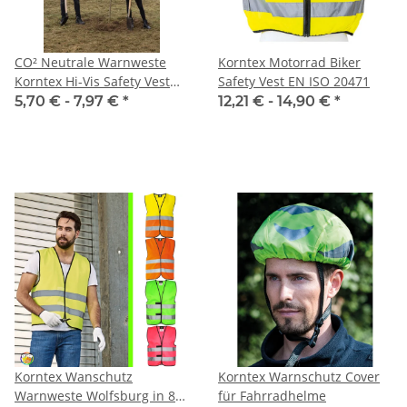
CO² Neutrale Warnweste
Korntex Motorrad Biker
Korntex Hi-Vis Safety Vest
Safety Vest EN ISO 20471
Paris
5,70 € -
7,97 €
*
12,21 € -
14,90 €
*
Korntex Wanschutz
Korntex Warnschutz Cover
Warnweste Wolfsburg in 8
für Fahrradhelme