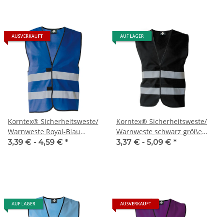
AUSVERKAUFT
AUF LAGER
Korntex® Sicherheitsweste/
Korntex® Sicherheitsweste/
Warnweste Royal-Blau
Warnweste schwarz größe
größe S-7XL
S-5XL
3,39 € -
4,59 €
*
3,37 € -
5,09 €
*
AUF LAGER
AUSVERKAUFT