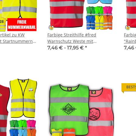
rtikel zu KW
Farbige Streithilfe #fred
Farbig
t Startnummern
Warnschutz Weste mit
"Rain
ng Fahrrad
Schulnamen Aufdruck
Für e
7,46 € -
17,95 €
*
7,46
e
BEST