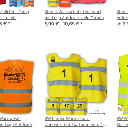
schlichter #stop
Kinder Warnschutz-Überwurf
Kinde
este mit
mit Logo Aufdruck viele Farben
Aufdr
ufdruck
95 €
*
5,90 € -
10,65 €
*
ab
6,
 Warnweste
KW Kinder Warnschutz-
KW Wa
it Logo Aufdruck
Überwurf mit Startnummern 1-
Start