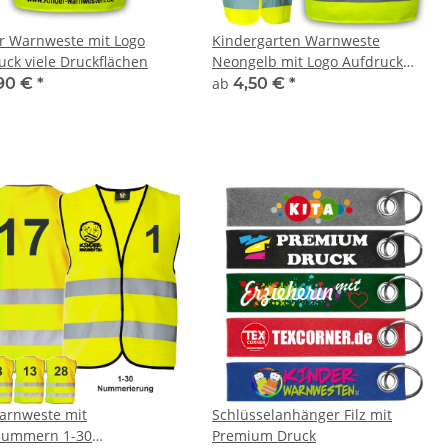
r Warnweste mit Logo
Kindergarten Warnweste
uck viele Druckflächen
Neongelb mit Logo Aufdruck
viele Druckflächen Sponsoring
90 €
*
ab
4,50 €
*
rnweste mit
Schlüsselanhänger Filz mit
nummern 1-30
Premium Druck