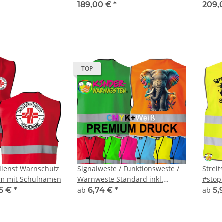
ächen Sponsoring
30 Fahrradtraining Fahrrad
Fahrr
189,00 €
*
209,
Prüfung Schule
Prüfu
TOP
dienst Warnschutz
Signalweste / Funktionsweste /
Streit
m mit Schulnamen
Warnweste Standard inkl.
#stop
Premium CMYK + weiß druck
Weste
95 €
*
ab
6,74 €
*
ab
5,