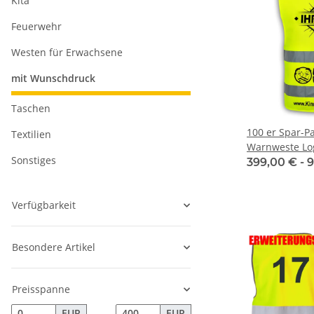
Kita
Feuerwehr
Westen für Erwachsene
mit Wunschdruck
Taschen
100 er Spar-P
Textilien
Warnweste Log
Sonstiges
Druckflächen
399,00 € -
9
Verfügbarkeit
Besondere Artikel
Preisspanne
EUR
EUR