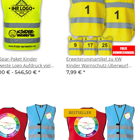
 Spar-Paket Kinder
Erweiterungsartikel zu KW
este Logo Aufdruck viele
Kinder Warnschutz-Überwurf
flächen
mit Startnummern
00 € -
546,50 €
*
7,99 €
*
Fahrradtraining Fahrrad
Prüfung Schule
BESTSELLER