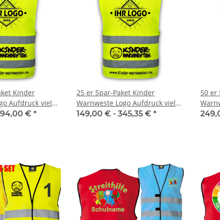
aket Kinder
25 er Spar-Paket Kinder
50 er
o Aufdruck viele
Warnweste Logo Aufdruck viele
Warnw
Druckflächen
Druck
94,00 €
*
149,00 € -
345,35 €
*
249,