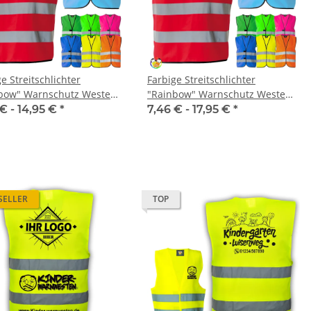
e Streitschlichter
Farbige Streitschlichter
bow" Warnschutz Weste
"Rainbow" Warnschutz Weste
in faires Miteinander
mit Schulnamen Aufdruck
 € -
14,95 €
*
7,46 € -
17,95 €
*
SELLER
TOP