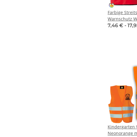
Farbige Streit
Warnschutz W
Schulnamen A
7,46 € -
17,
Kindergarten
Neonorange m