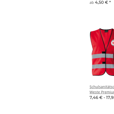
viele Druckfl
ab
4,50 €
*
Schulsanitäts
Weste Premiu
7,46 € -
17,