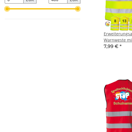
Erweiterungsa
Warnweste mi
Fahrradtraini
7,99 €
*
Prüfung Schul