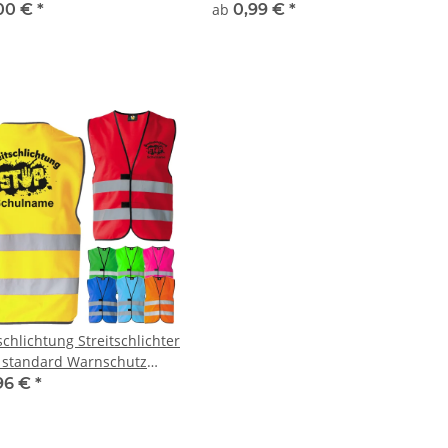
adtraining Fahrrad
00 €
*
ab
0,99 €
*
ng Schule
schlichtung Streitschlichter
 standard Warnschutz
 mit Schulnamen Aufdruck
96 €
*