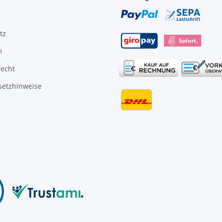
tz
m
recht
setzhinweise