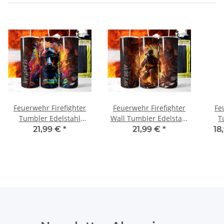
Feuerwehr Firefighter
Feuerwehr Firefighter
Fe
Tumbler Edelstahl
Wall Tumbler Edelstahl
T
Trinkflasche inkl
Trinkflasche inkl
21,99 €
*
21,99 €
*
18
Wunschnamen
Wunschnamen