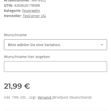
Artikelnummer:
MK-8922
GTIN:
4260626178088
Kategorie:
Feuerwehr
Hersteller:
TexCorner UG
Wunschname
Bitte wählen Sie eine Variation.
Wunschname hier angeben
Wunschname hier angeben
21,99 €
inkl. 19% USt. , zzgl.
Versand
(Briefpost Deutschland)