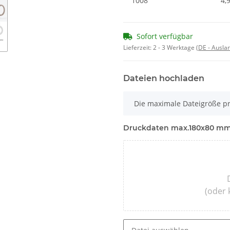
1008
4,
Sofort verfügbar
Lieferzeit:
2 - 3 Werktage
(DE - Ausla
Dateien hochladen
x
Die maximale Dateigröße pr
Druckdaten max.180x80 m
(oder 