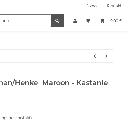
News
Kontakt
en für Erwachsene
mit Wunschdruck
Taschen
0,00 €
T
nnen/Henkel Maroon - Kastanie
ungsbeschränkt)