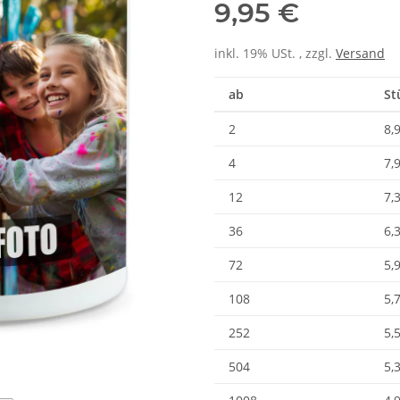
9,95 €
inkl. 19% USt. , zzgl.
Versand
ab
St
2
8,
4
7,
12
7,
36
6,
72
5,
108
5,
252
5,
504
5,