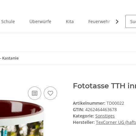
Schule
Überwürfe
Kita
Feuerwehr
West
- Kastanie
Fototasse TTH i
Artikelnummer:
TD00022
GTIN:
4262464463678
Kategorie:
Sonstiges
Hersteller:
TexCorner UG (haft