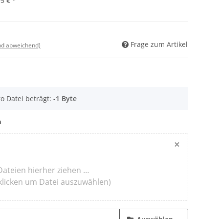
95 €
*
Frage zum Artikel
nd abweichend)
o Datei beträgt:
-1 Byte
m
×
Dateien hierher ziehen …
klicken um Datei auszuwählen)