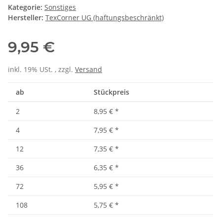
Kategorie:
Sonstiges
Hersteller:
TexCorner UG (haftungsbeschränkt)
9,95 €
inkl. 19% USt. , zzgl.
Versand
ab
Stückpreis
2
8,95 €
*
4
7,95 €
*
12
7,35 €
*
36
6,35 €
*
72
5,95 €
*
108
5,75 €
*