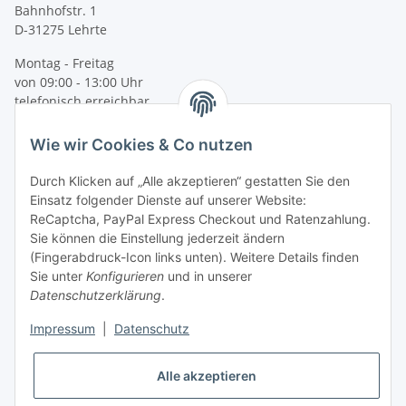
Bahnhofstr. 1
D-31275 Lehrte
Montag - Freitag
von 09:00 - 13:00 Uhr
telefonisch erreichbar
Tel: +49 (0) 5132 5027903
Wie wir Cookies & Co nutzen
Fax: +49 (0) 5132 8230693
E-Mail:
mail@kinder-warnwesten.de
Durch Klicken auf „Alle akzeptieren“ gestatten Sie den
Einsatz folgender Dienste auf unserer Website:
ReCaptcha, PayPal Express Checkout und Ratenzahlung.
Sie können die Einstellung jederzeit ändern
(Fingerabdruck-Icon links unten). Weitere Details finden
Sie unter
Konfigurieren
und in unserer
Datenschutzerklärung
.
Impressum
|
Datenschutz
Vertrag widerrufen
Alle akzeptieren