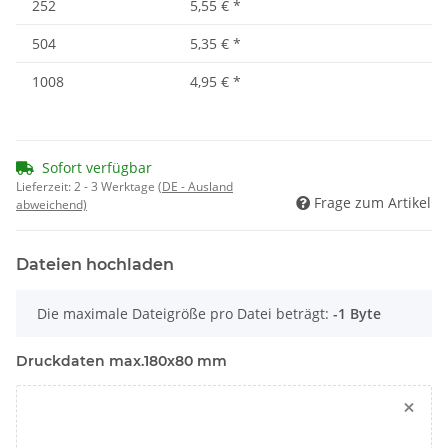
252
5,55 €
*
504
5,35 €
*
1008
4,95 €
*
Sofort verfügbar
Lieferzeit:
2 - 3 Werktage
(DE - Ausland
Frage zum Artikel
abweichend)
Dateien hochladen
x
Die maximale Dateigröße pro Datei beträgt:
-1 Byte
Druckdaten max.180x80 mm
×