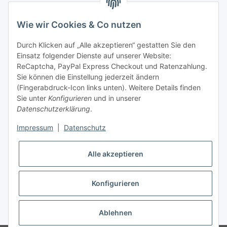
Fax: +49 (0) 5132 8230693
E-Mail:
mail@kinder-warnwesten.de
Wie wir Cookies & Co nutzen
Durch Klicken auf „Alle akzeptieren“ gestatten Sie den
Einsatz folgender Dienste auf unserer Website:
ReCaptcha, PayPal Express Checkout und Ratenzahlung.
Sie können die Einstellung jederzeit ändern
(Fingerabdruck-Icon links unten). Weitere Details finden
Sie unter
Konfigurieren
und in unserer
Datenschutzerklärung
.
Impressum
|
Datenschutz
Vertrag widerrufen
Alle akzeptieren
Konfigurieren
* Alle Preise inkl. gesetzlicher USt., zzgl.
Versand
Ablehnen