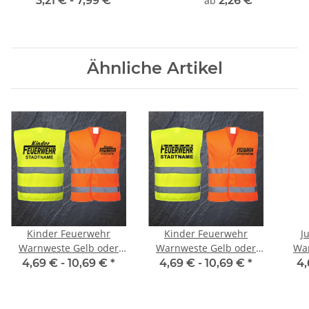
3,21 € -
7,99 €
*
ab
2,26 €
*
Ähnliche Artikel
Kinder Feuerwehr
Kinder Feuerwehr
J
Warnweste Gelb oder
Warnweste Gelb oder
War
Orange #4
Orange #3
4,69 € -
10,69 €
*
4,69 € -
10,69 €
*
4,