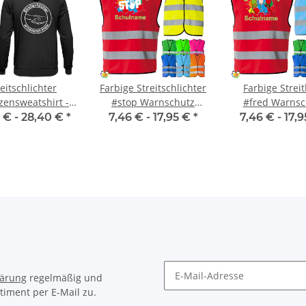
reitschlichter
Farbige Streitschlichter
Farbige Streit
ensweatshirt -
#stop Warnschutz
#fred Warnsc
e - Miteinander
Weste mit Schulnamen
Weste mit Schu
 € -
28,40 €
*
7,46 € -
17,95 €
*
7,46 € -
17,
rk Serie #1701
Aufdruck
Aufdruck
lärung
regelmäßig und
timent per E-Mail zu.