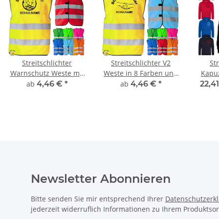
Streitschlichter
Streitschlichter V2
St
Warnschutz Weste mit
Weste in 8 Farben und
Kapuz
Schulnamen Aufdruck
6 größen
Hoodi
ab
4,46 €
*
ab
4,46 €
*
22,41
Sta
Newsletter Abonnieren
Bitte senden Sie mir entsprechend Ihrer
Datenschutzerk
jederzeit widerruflich Informationen zu Ihrem Produktsor