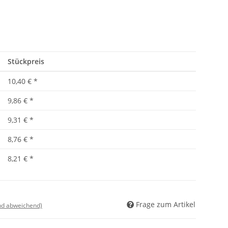
Stückpreis
10,40 €
*
9,86 €
*
9,31 €
*
8,76 €
*
8,21 €
*
Frage zum Artikel
nd abweichend)