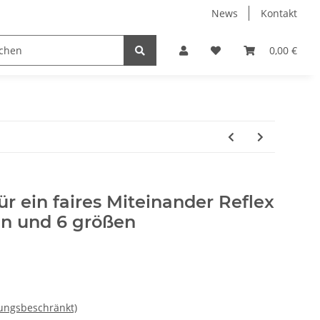
News
Kontakt
en für Erwachsene
mit Wunschdruck
Taschen
0,00 €
T
für ein faires Miteinander Reflex
en und 6 größen
ungsbeschränkt)