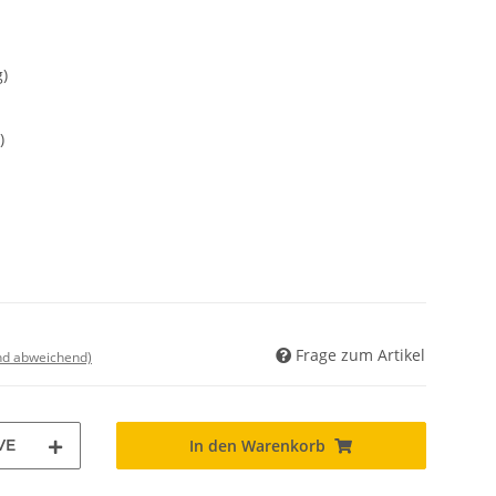
)
)
Frage zum Artikel
nd abweichend)
VE
In den Warenkorb