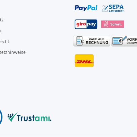
tz
m
recht
setzhinweise