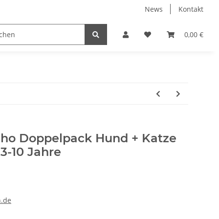
News
Kontakt
en für Erwachsene
mit Wunschdruck
Taschen
0,00 €
T
ho Doppelpack Hund + Katze
3-10 Jahre
.de