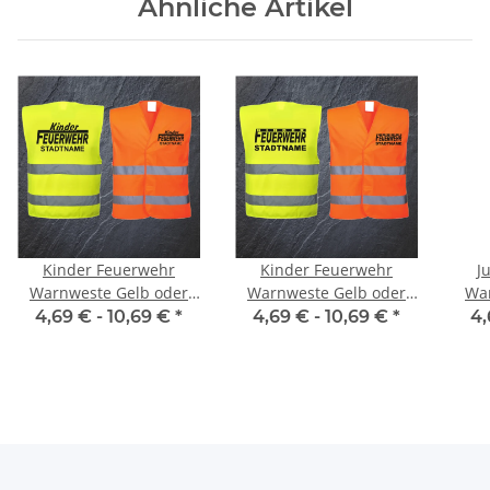
Ähnliche Artikel
Kinder Feuerwehr
Kinder Feuerwehr
J
Warnweste Gelb oder
Warnweste Gelb oder
War
Orange #4
Orange #3
4,69 € -
10,69 €
*
4,69 € -
10,69 €
*
4,