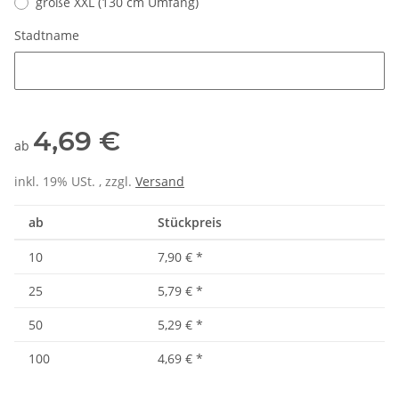
größe XXL (130 cm Umfang)
Stadtname
Stadtname
4,69 €
ab
inkl. 19% USt. , zzgl.
Versand
ab
Stückpreis
10
7,90 €
*
25
5,79 €
*
50
5,29 €
*
100
4,69 €
*