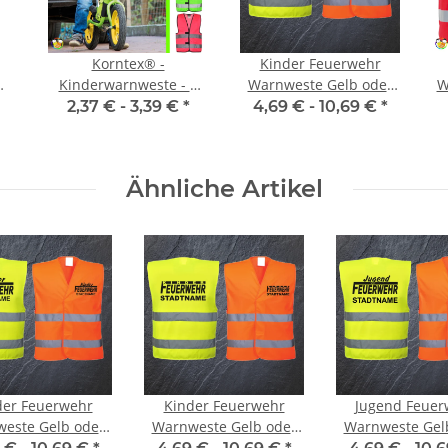
Korntex® -
Kinder Feuerwehr
Kinderwarnweste - 3
Warnweste Gelb oder
W
t
größen 4 farben
Orange #4
S
2,37 € -
3,39 €
*
4,69 € -
10,69 €
*
Ähnliche Artikel
der Feuerwehr
Kinder Feuerwehr
Jugend Feuer
este Gelb oder
Warnweste Gelb oder
Warnweste Gel
Orange #4
Orange #3
Orange #