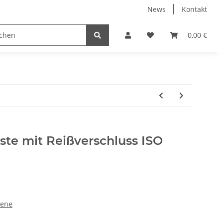
News
Kontakt
en für Erwachsene
mit Wunschdruck
Taschen
0,00 €
T
te mit Reißverschluss ISO
sene