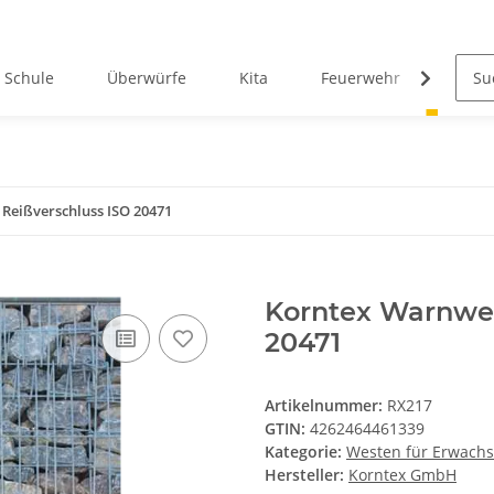
Schule
Überwürfe
Kita
Feuerwehr
West
Reißverschluss ISO 20471
Korntex Warnwes
20471
Artikelnummer:
RX217
GTIN:
4262464461339
Kategorie:
Westen für Erwach
Hersteller:
Korntex GmbH