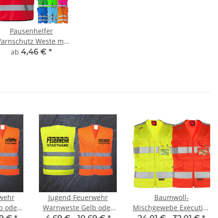
Pausenhelfer
arnschutz Weste mit
chulnamen Aufdruck
ab
4,46 €
*
wehr
Jugend Feuerwehr
Baumwoll-
b oder
Warnweste Gelb oder
Mischgewebe Executive
1
Orange #2
Warnweste MASTER S-