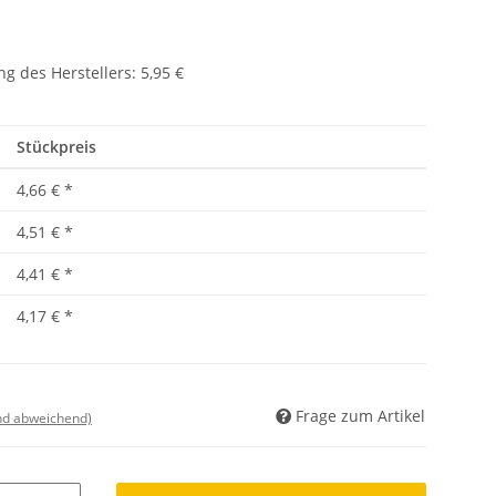
g des Herstellers
:
5,95 €
Stückpreis
4,66 €
*
4,51 €
*
4,41 €
*
4,17 €
*
Frage zum Artikel
nd abweichend)